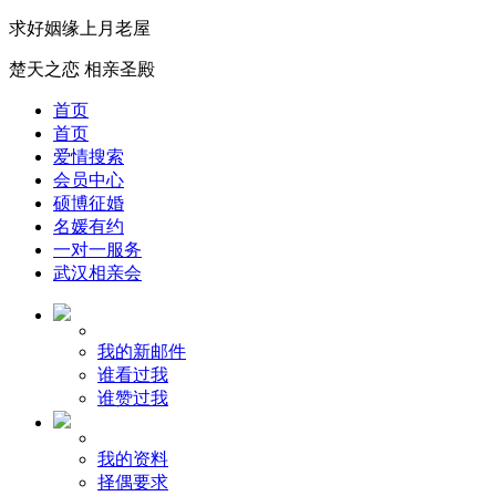
求好姻缘上月老屋
楚天之恋 相亲圣殿
首页
首页
爱情搜索
会员中心
硕博征婚
名媛有约
一对一服务
武汉相亲会
我的新邮件
谁看过我
谁赞过我
我的资料
择偶要求