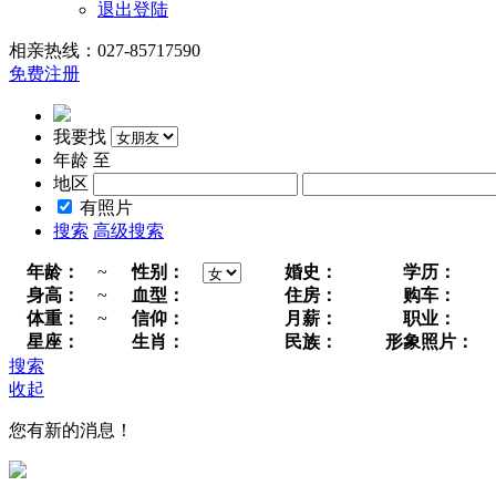
退出登陆
相亲热线：027-85717590
免费注册
我要找
年龄
至
地区
有照片
搜索
高级搜索
年龄：
~
性别：
婚史：
学历：
身高：
~
血型：
住房：
购车：
体重：
~
信仰：
月薪：
职业：
星座：
生肖：
民族：
形象照片：
搜索
收起
您有新的消息！