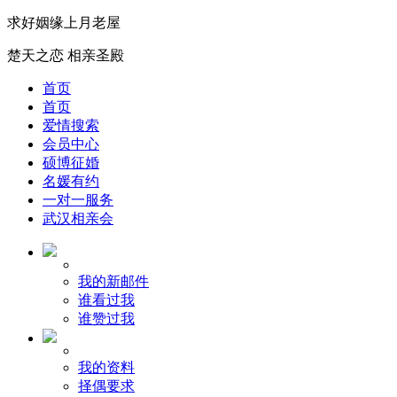
求好姻缘上月老屋
楚天之恋 相亲圣殿
首页
首页
爱情搜索
会员中心
硕博征婚
名媛有约
一对一服务
武汉相亲会
我的新邮件
谁看过我
谁赞过我
我的资料
择偶要求