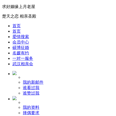
求好姻缘上月老屋
楚天之恋 相亲圣殿
首页
首页
爱情搜索
会员中心
硕博征婚
名媛有约
一对一服务
武汉相亲会
我的新邮件
谁看过我
谁赞过我
我的资料
择偶要求