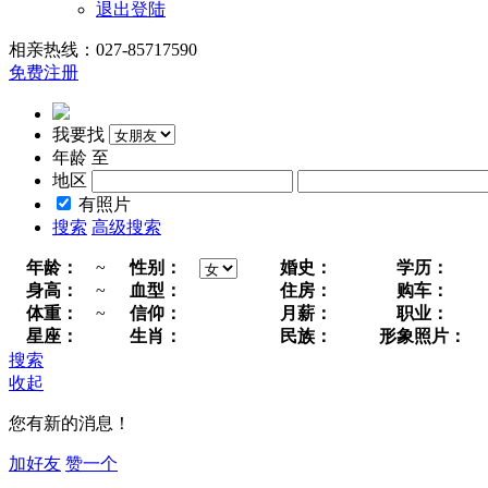
退出登陆
相亲热线：027-85717590
免费注册
我要找
年龄
至
地区
有照片
搜索
高级搜索
年龄：
~
性别：
婚史：
学历：
身高：
~
血型：
住房：
购车：
体重：
~
信仰：
月薪：
职业：
星座：
生肖：
民族：
形象照片：
搜索
收起
您有新的消息！
加好友
赞一个