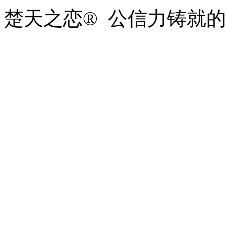
楚天之恋® 公信力铸就