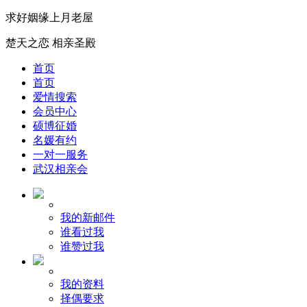
求好姻缘上月老屋
楚天之恋 相亲圣殿
首页
首页
爱情搜索
会员中心
硕博征婚
名媛有约
一对一服务
武汉相亲会
我的新邮件
谁看过我
谁赞过我
我的资料
择偶要求