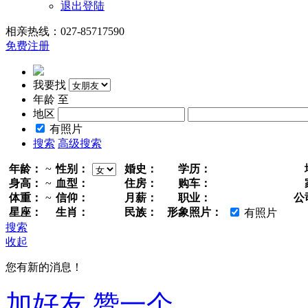
退出登陆
相亲热线：027-85717590
免费注册
我要找
年龄
至
地区
有照片
搜索
高级搜索
年龄：
~
性别：
婚史：
学历：
身高：
~
血型：
住房：
购车：
体重：
~
信仰：
月薪：
职业：
公
星座：
生肖：
民族：
形象照片：
有照片
搜索
收起
您有新的消息！
加好友
赞一个