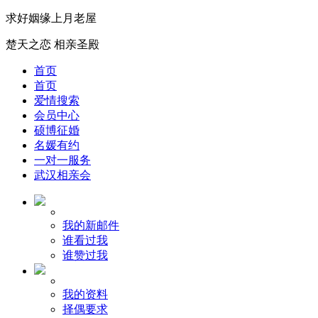
求好姻缘上月老屋
楚天之恋 相亲圣殿
首页
首页
爱情搜索
会员中心
硕博征婚
名媛有约
一对一服务
武汉相亲会
我的新邮件
谁看过我
谁赞过我
我的资料
择偶要求