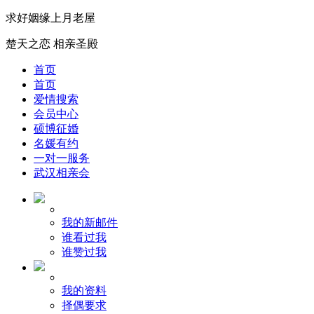
求好姻缘上月老屋
楚天之恋 相亲圣殿
首页
首页
爱情搜索
会员中心
硕博征婚
名媛有约
一对一服务
武汉相亲会
我的新邮件
谁看过我
谁赞过我
我的资料
择偶要求