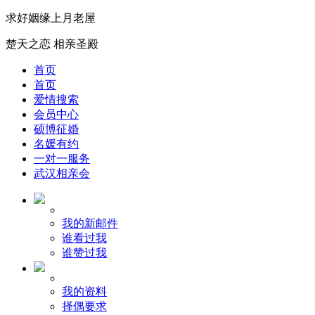
求好姻缘上月老屋
楚天之恋 相亲圣殿
首页
首页
爱情搜索
会员中心
硕博征婚
名媛有约
一对一服务
武汉相亲会
我的新邮件
谁看过我
谁赞过我
我的资料
择偶要求