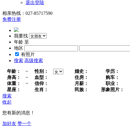
退出登陆
相亲热线：027-85717590
免费注册
我要找
年龄
至
地区
有照片
搜索
高级搜索
年龄：
~
性别：
婚史：
学历：
身高：
~
血型：
住房：
购车：
体重：
~
信仰：
月薪：
职业：
星座：
生肖：
民族：
形象照片：
搜索
收起
您有新的消息！
加好友
赞一个