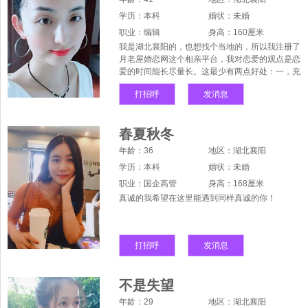
学历：本科
婚状：未婚
职业：编辑
身高：160厘米
我是湖北襄阳的，也想找个当地的，所以我注册了
月老屋婚恋网这个相亲平台，我对恋爱的观点是恋
爱的时间能长尽量长。这最少有两点好处：一，充
分，尽可能长的享受恋爱的愉悦，婚姻和恋爱的感
打招呼
发消息
觉是很不同的。二，两人相处时间越长，越能检验
彼此是否真心，越能看出两人性格是否合得来。这
样婚后的感情就会牢固得多。
春夏秋冬
年龄：36
地区：湖北襄阳
学历：本科
婚状：未婚
职业：国企高管
身高：168厘米
真诚的我希望在这里能遇到同样真诚的你！
打招呼
发消息
不是失望
年龄：29
地区：湖北襄阳