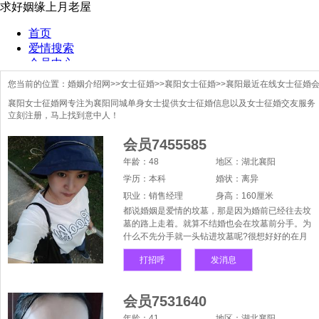
您当前的位置：
婚姻介绍网
>>
女士征婚
>>
襄阳女士征婚
>>襄阳最近在线女士征婚
襄阳女士征婚网专注为襄阳同城单身女士提供女士征婚信息以及女士征婚交友服务
立刻注册，马上找到意中人！
会员7455585
年龄：48
地区：湖北襄阳
学历：本科
婚状：离异
职业：销售经理
身高：160厘米
都说婚姻是爱情的坟墓，那是因为婚前已经往去坟
墓的路上走着。就算不结婚也会在坟墓前分手。为
什么不先分手就一头钻进坟墓呢?很想好好的在月
老屋婚恋网这个相亲平台上好好找个能陪伴自己一
打招呼
发消息
生的人！
会员7531640
年龄：41
地区：湖北襄阳