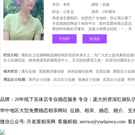
学历：本科
婚状：未婚
职业：公务员
身高：160厘米
我是湖北襄阳的，也想找个当地的，所以我注册了
月老屋婚恋网这个相亲平台，我对恋爱的观点是恋
爱的时间能长尽量长。这最少有两点好处：一，充
分，尽可能长的享受恋爱的愉悦，婚姻和恋爱的感
打招呼
发消息
觉是很不同的。二，两人相处时间越长，越能检验
彼此是否真心，越能看出两人性格是否合得来。这
样婚后的感情就会牢固得多。
栏目介绍：
襄阳女士征婚网精选襄阳地区优质单身女士，为广大女士提供襄阳征婚
女士征婚信息，精准挑选您的襄阳意中人，开启您的爱情之旅！ 欢迎访问
襄阳女士
相关栏目：
黄石征婚
恩施离异微信群
深圳征婚百姓网
宜昌征婚
襄阳女士征婚
周边女士征婚：
黄冈女士征婚
武汉女士征婚
恩施女士征婚
宜昌女士征婚
荆州